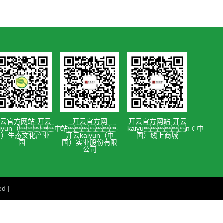
云官方网站-开云
开云官方网
开云官方网站-开云
aiyun（中
站-
kaiyun（中
国）生态文化产业
开云kaiyun（中
国）线上商城
园
国）实业股份有限
公司
ved |