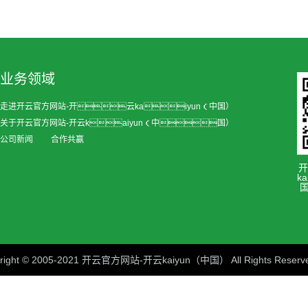
业务领域
走进开云官方网站-开云kaiyun（中国）
关于开云官方网站-开云kaiyun（中国）
公司新闻
合作共赢
开
k
right © 2005-2021 开云官方网站-开云kaiyun（中国） All Rights Reser