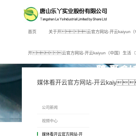
首页
关于开云官方网站-开云kaiyun
开云官方网站-开云kaiyun（中国）生活
媒体看开云官方网站-开云kaiy
公司新闻
视频中心
媒体看开云官方网站-开