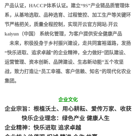
产品认证，HACCP体系认证。建立“9S”产业链品质管理体
系，从基地选取、品种选育、过程管控、加工生产等关键环
节严格把关，质量全程控制，实现开云官方网站-开云
kaiyun（中国） 系统化管理，为客户提供安全健康产品
未来，积极投身于乡村振兴建设，走共同富裕道路，发扬
“快乐进取、追求卓越”的企业精神，全力做好“团队建设、
运营管理、资本创新、品牌建设、生态新动能”五个攻坚
战，致力打造让“员工幸福、客户信赖、知名”的现代化农业
集团。
企业文化
企业宗旨：根植沃土、用心耕耘、爱传万家、收获
快乐
企业理念：绿色产业 健康
人生
企业精神：快乐进取
追求卓越