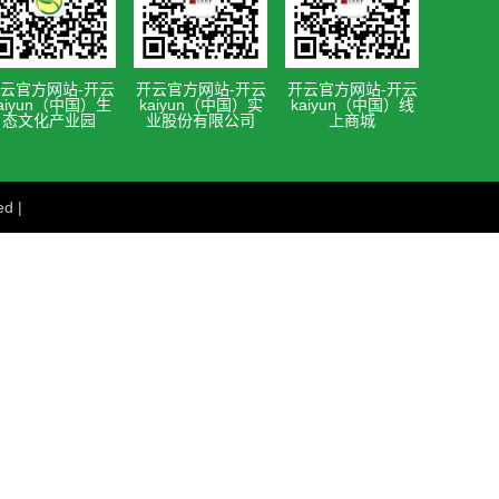
云官方网站-开云
开云官方网站-开云
开云官方网站-开云
aiyun（中国）生
kaiyun（中国）实
kaiyun（中国）线
态文化产业园
业股份有限公司
上商城
ved |