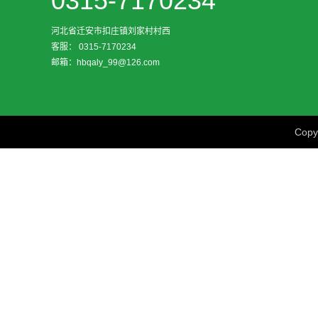
0315-7170234
河北省迁安市扣庄镇刘家村村西
客服：
0315-7170234
邮箱：hbqaly_99@126.com
Copy