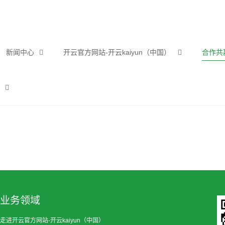
新闻中心
开云官方网站-开云kaiyun（中国）
合作共
陕西卫视
业务领域
走进开云官方网站-开云kaiyun（中国）