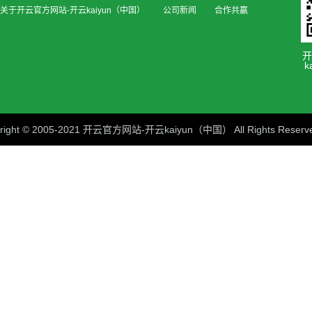
关于开云官方网站-开云kaiyun（中国）
公司新闻
合作共赢
开
k
right © 2005-2021 开云官方网站-开云kaiyun（中国） All Rights Reser