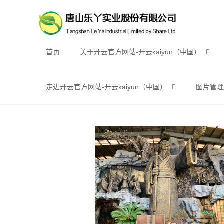
开云官方网站
首页
关于开云官方网站-开云kaiyun（中国）
走进开云官方网站-开云kaiyun（中国）
图片管理